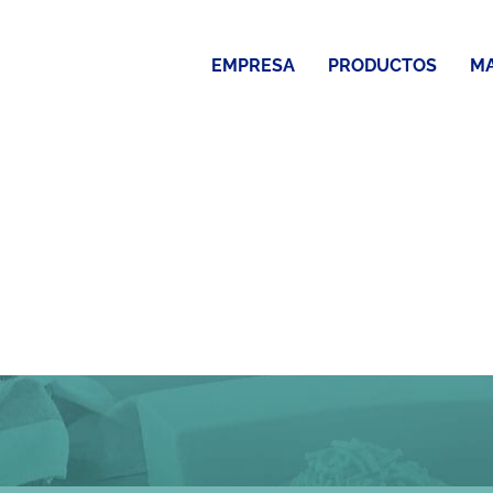
Saltar
al
EMPRESA
PRODUCTOS
M
contenido