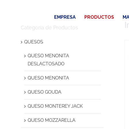
Saltar
al
EMPRESA
PRODUCTOS
MA
contenido
I
Categoría de Productos
QUESOS
QUESO MENONITA
DESLACTOSADO
QUESO MENONITA
QUESO GOUDA
QUESO MONTEREY JACK
QUESO MOZZARELLA